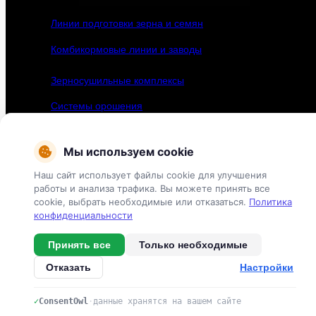
Линии подготовки зерна и семян
Комбикормовые линии и заводы
Зерносушильные комплексы
Системы орошения
Овощехранилища
Мы используем cookie
Политика в отношении обработки персональных данных
Наш сайт использует файлы cookie для улучшения
работы и анализа трафика. Вы можете принять все
cookie, выбрать необходимые или отказаться.
Политика
конфиденциальности
Принять все
Только необходимые
Отказать
Настройки
✓
ConsentOwl
·
данные хранятся на вашем сайте