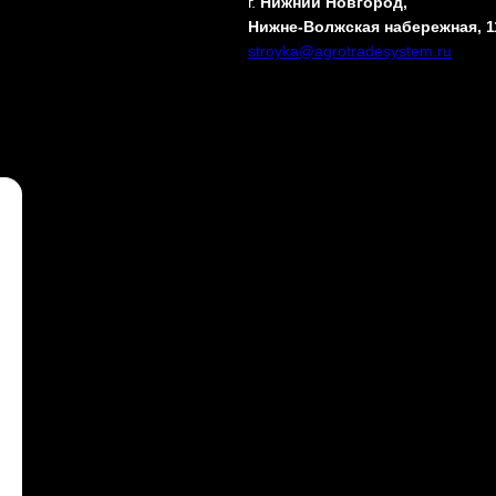
г.
Нижний Новгород,
Нижне-Волжская набережная, 1
stroyka@agrotradesystem.ru