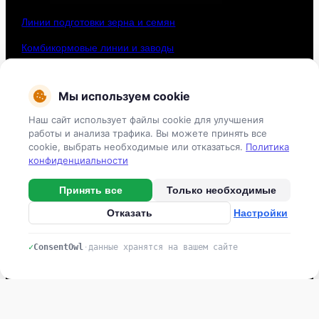
Линии подготовки зерна и семян
Комбикормовые линии и заводы
Зерносушильные комплексы
Мы используем cookie
Системы орошения
Наш сайт использует файлы cookie для улучшения
Овощехранилища
работы и анализа трафика. Вы можете принять все
cookie, выбрать необходимые или отказаться.
Политика
конфиденциальности
Контакты
Принять все
Только необходимые
Тел: +7 (831) 461 91 58
Отказать
Настройки
г.
Нижний Новгород,
Нижне-Волжская набережная, 11/2
✓
ConsentOwl
·
данные хранятся на вашем сайте
stroyka@agrotradesystem.ru
Политика в отношении обработки персональных данных