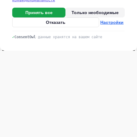
Зерносушильные комплексы
Принять все
Только необходимые
Системы орошения
Отказать
Настройки
Овощехранилища
✓
ConsentOwl
·
данные хранятся на вашем сайте
Контакты
Тел: +7 (831) 461 91 58
г.
Нижний Новгород,
Нижне-Волжская набережная, 11/2
stroyka@agrotradesystem.ru
Политика в отношении обработки персональных данных