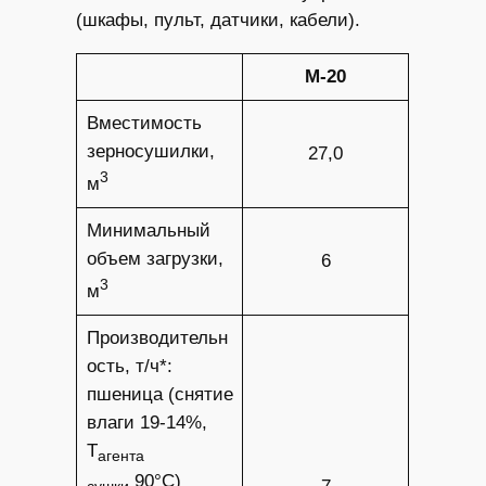
(шкафы, пульт, датчики, кабели).
М-20
Вместимость
зерносушилки,
27,0
3
м
Минимальный
объем загрузки,
6
3
м
Производительн
ость, т/ч*:
пшеница (снятие
влаги 19-14%,
Т
агента
90°С)