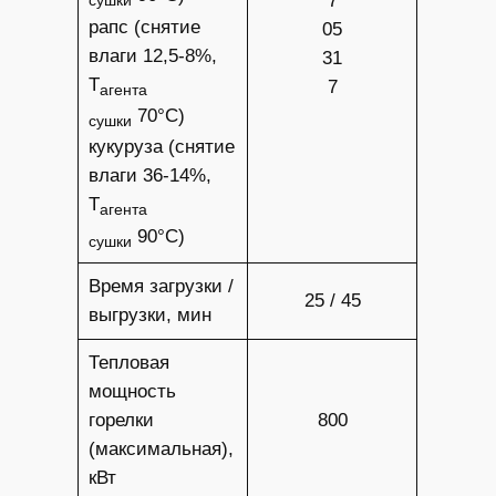
7
сушки
рапс (снятие
05
влаги 12,5-8%,
31
Т
7
агента
70°С)
сушки
кукуруза (снятие
влаги 36-14%,
Т
агента
90°С)
сушки
Время загрузки /
25 / 45
выгрузки, мин
Тепловая
мощность
горелки
800
(максимальная),
кВт