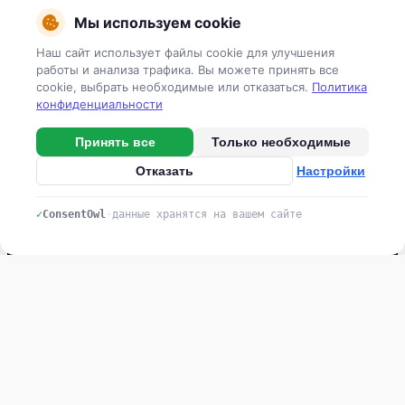
Мы используем cookie
Наш сайт использует файлы cookie для улучшения
работы и анализа трафика. Вы можете принять все
cookie, выбрать необходимые или отказаться.
Политика
конфиденциальности
Принять все
Только необходимые
Линии подготовки зерна и семян
Отказать
Настройки
Комбикормовые линии и заводы
✓
ConsentOwl
·
данные хранятся на вашем сайте
Зерносушильные комплексы
Системы орошения
Овощехранилища
Контакты
Тел: +7 (831) 461 91 58
г.
Нижний Новгород,