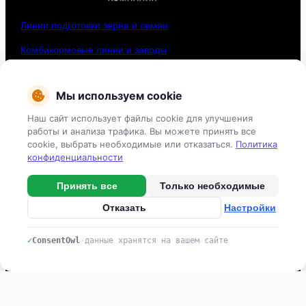
Линии подготовки зерна и семян
Комбикормовые линии и заводы
Зерносушильные комплексы
Мы используем cookie
Системы орошения
Наш сайт использует файлы cookie для улучшения
Овощехранилища
работы и анализа трафика. Вы можете принять все
cookie, выбрать необходимые или отказаться.
Политика
конфиденциальности
Контакты
Принять все
Только необходимые
Тел: +7 (831) 461 91 58
Отказать
Настройки
г.
Нижний Новгород,
Нижне-Волжская набережная, 11/2
✓
ConsentOwl
·
данные хранятся на вашем сайте
stroyka@agrotradesystem.ru