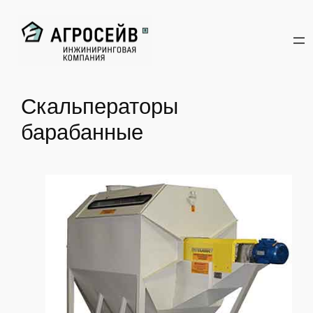
Перейти
к
содержимому
Скальператоры
барабанные