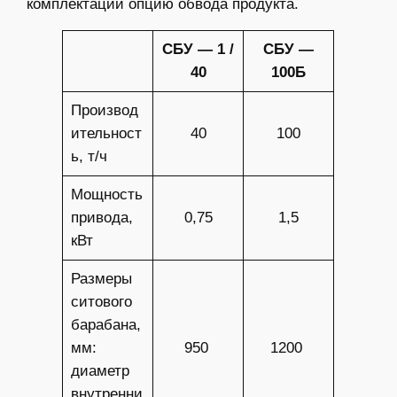
комплектации опцию обвода продукта.
СБУ — 1 /
СБУ —
40
100Б
Производ
ительност
40
100
ь, т/ч
Мощность
привода,
0,75
1,5
кВт
Размеры
ситового
барабана,
мм:
950
1200
диаметр
внутренни