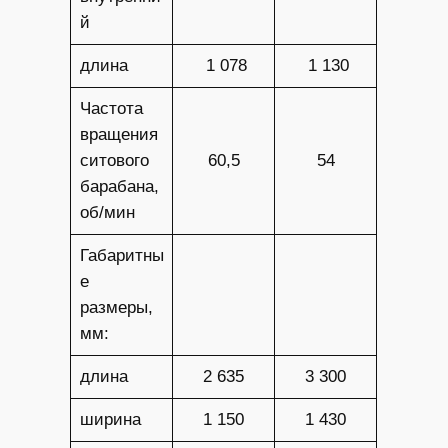
й
длина
1 078
1 130
Частота
вращения
ситового
60,5
54
барабана,
об/мин
Габаритны
е
размеры,
мм:
длина
2 635
3 300
ширина
1 150
1 430