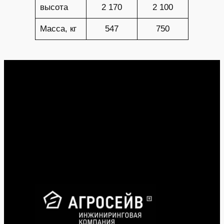
высота
2 170
2 100
Масса, кг
547
750