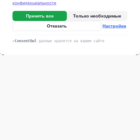
конфиденциальности
Овощехранилища
Принять все
Только необходимые
Контакты
Отказать
Настройки
Тел: +7 (831) 461 91 58
✓
ConsentOwl
·
данные хранятся на вашем сайте
г.
Нижний Новгород,
Нижне-Волжская набережная, 11/2
stroyka@agrotradesystem.ru
Политика в отношении обработки персональных данных