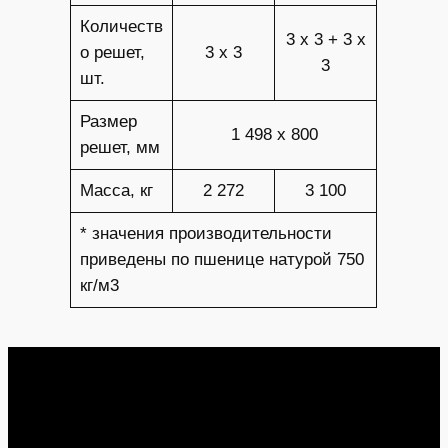
Количеств
3 х 3 + 3 х
о решет,
3 х 3
3
шт.
Размер
1 498 х 800
решет, мм
Масса, кг
2 272
3 100
* значения производительности
приведены по пшенице натурой 750
кг/м3