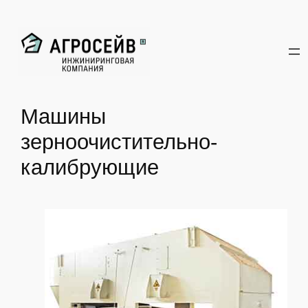
Перейти
к
содержимому
Машины
зерноочистительно-
калибрующие