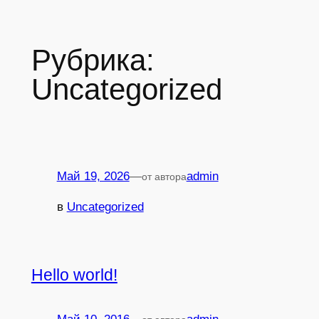
Перейти
к
Рубрика:
содержимому
Uncategorized
Май 19, 2026
—
admin
от автора
в
Uncategorized
Hello world!